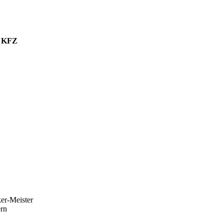
d KFZ
er-Meister
rn