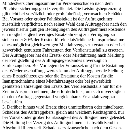
Mindestversicherungssumme für Personenschäden nach dem
Pflichtversicherungsgesetz verpflichtet. Die Leistungsbegrenzung
gilt nicht bei vorsätzlich oder grob fahrlässig verursachten Schäden.
Bei Vorsatz oder grober Fahrlässigkeit ist der Auftragnehmer
zusätzlich verpflichtet, nach seiner Wahl dem Auftraggeber nach den
jeweils hierfür gültigen Bedingungen des Auftragnehmers kostenlos
ein möglichst gleichwertiges Ersatzfahrzeug zur Verfügung zu
stellen oder 80% der Kosten für eine tatsächliche Inanspruchnahme
eines möglichst gleichwertigen Mietfahrzeuges zu erstatten oder bei
gewerblich genutzten Fahrzeugen den Verdienstausfall zu ersetzen.
Der Auftraggeber hat das Ersatz- oder Mietfahrzeug nach Meldung
der Fertigstellung des Auftragsgegenstandes unverzüglich
zurückzugeben. Bei Vorliegen der Voraussetzung für die Erstattung
des Wiederbeschaffungswertes kann der Auftraggeber die Stellung
eines Ersatzfahrzeuges oder die Erstattung der Kosten für die
Inanspruchnahme eines Mietfahrzeuges oder bei gewerblich
genutzten Fahrzeugen den Ersatz des Verdienstausfalls nur für die
Zeit in Anspruch nehmen, die erforderlich ist, um sich unverzüglich
ein dem Auftragsgegenstand vergleichbares Ersatzfahrzeug zu
beschaffen.
3. Darüber hinaus wird Ersatz eines unmittelbaren oder mittelbaren
Schadens des Auftraggebers, gleich aus welchem Rechtsgrund, nur
bei Vorsatz oder grober Fahrlässigkeit des Auftragnehmers geleistet.
Die Haftung bei Verzug des Auftragnehmers ist abschließend in
Abschnitt III geregelt. Schadensersatzansprüche nach dem Gesetz